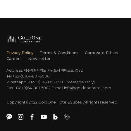
Privacy Policy
Terms & Conditions
Corporate Ethics
Careers
Newsletter
Address. 제주특별자치도 서귀포시 이어도로 1032
Tel +82-(0)64-801-5000
WhatsApp +82-(0)10-2199-3360 (Message Only)
Fax +82-(0)64-801-5002
E-mail
info@goldonehotel.com
Copyright©2022 GoldOne Hotel&Suites. All rights reserved.