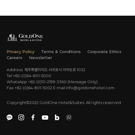
Privacy Policy
Terms & Conditions
Corporate Ethics
Careers
Newsletter
Address. 제주특별자치도 서귀포시 이어도로 1032
Tel +82-(0)64-801-5000
WhatsApp +82-(0)10-2199-3360 (Message Only)
Fax +82-(0)64-801-5002
E-mail
info@goldonehotel.com
Copyright©2022 GoldOne Hotel&Suites. All rights reserved.