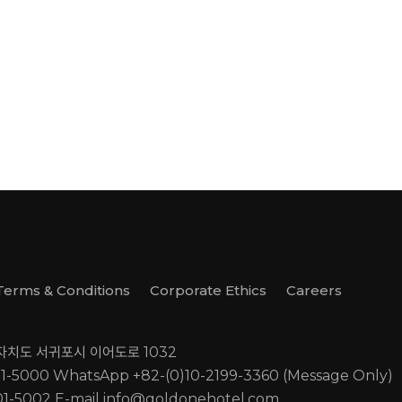
Terms & Conditions
Corporate Ethics
Careers
별자치도 서귀포시 이어도로 1032
01-5000
WhatsApp +82-(0)10-2199-3360 (Message Only)
01-5002
E-mail
info@goldonehotel.com