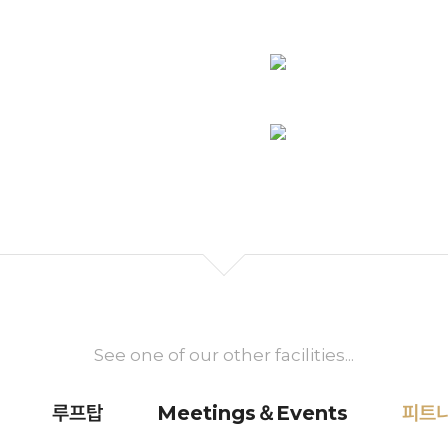
See one of our other facilities...
루프탑
Meetings＆Events
피트