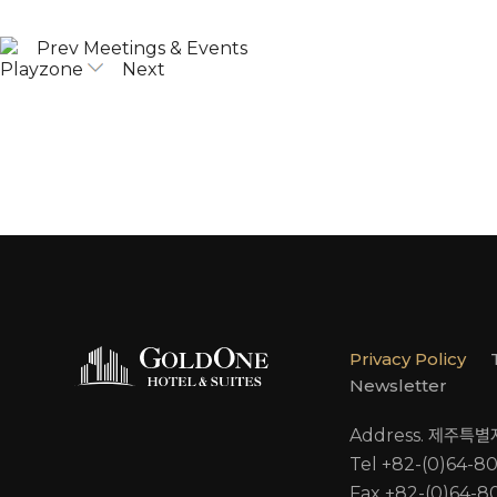
Prev
Meetings & Events
Playzone
Next
Privacy Policy
Newsletter
Address. 제주특
Tel +82-(0)64-8
Fax +82-(0)64-8