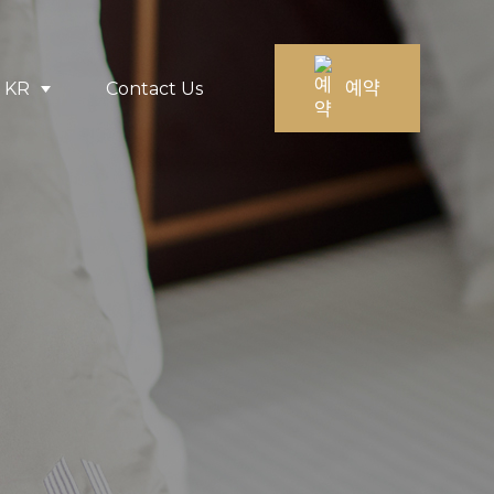
예약
KR
Contact Us