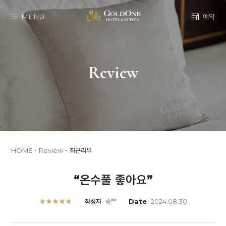
MENU
예약
Review
HOME
Review
최근리뷰
“온수풀 좋아요”
★★★★★
작성자
송**
Date
2024.08.30