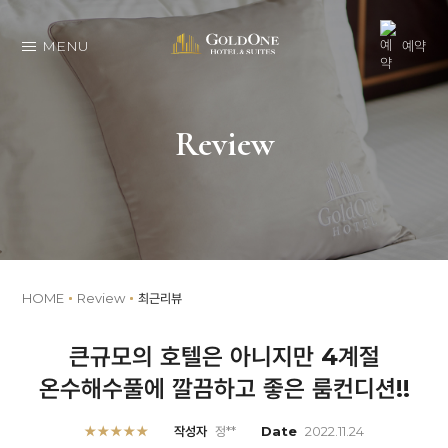
MENU
예약
Review
HOME
Review
최근리뷰
큰규모의 호텔은 아니지만 4계절
온수해수풀에 깔끔하고 좋은 룸컨디션!!
★★★★★
작성자
정**
Date
2022.11.24