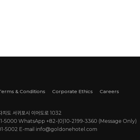
Terms & Conditions
Corporate Ethics
Careers
별자치도 서귀포시 이어도로 1032
01-5000
WhatsApp +82-(0)10-2199-3360 (Message Only)
01-5002
E-mail
info@goldonehotel.com