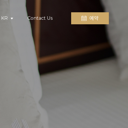
예약
KR
Contact Us