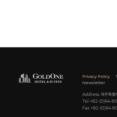
Privacy Policy
Newsletter
Address. 제주특
Tel +82-(0)64-8
Fax +82-(0)64-8