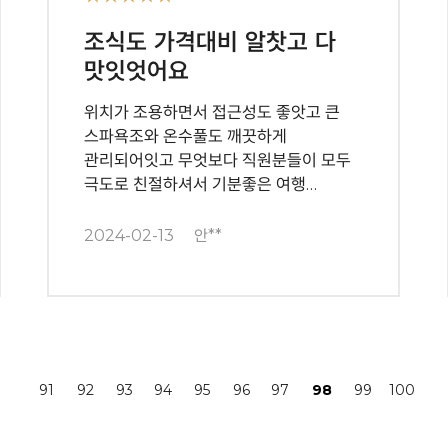
조식도 가격대비 알찻고 다
맛잇엇어요
위치가 조용하면서 접근성도 좋앗고 큰
스파욕조와 온수풀도 깨끗하게
관리되어잇고 무엇보다 직원분들이 모두
극도로 친절하셔서 기분좋은 여행…
2024-02-13
안**
끝
91
92
93
94
95
96
97
98
99
100