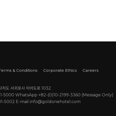
Terms & Conditions
Corporate Ethics
Careers
별자치도 서귀포시 이어도로 1032
01-5000
WhatsApp +82-(0)10-2199-3360 (Message Only)
01-5002
E-mail
info@goldonehotel.com