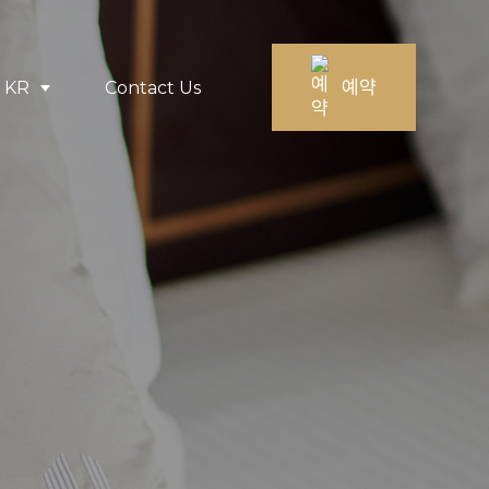
예약
KR
Contact Us