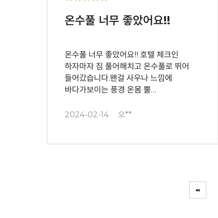
온수풀 너무 좋았어요!!
온수풀 너무 좋았어요!! 호텔 체크인
하자마자 짐 풀어해치고 온수풀로 뛰어
들어갔습니다.왠걸 사우나 느낌에
바다가보이는 풍경 온몸 뿔…
2024-02-14
오**
다음
맨