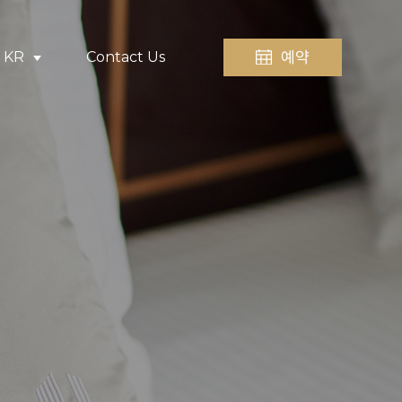
예약
KR
Contact Us