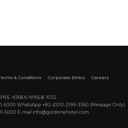
Terms & Conditions
Corporate Ethics
Careers
별자치도 서귀포시 이어도로 1032
01-5000
WhatsApp +82-(0)10-2199-3360 (Message Only)
01-5002
E-mail
info@goldonehotel.com