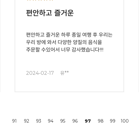
편안하고 즐거운
편안하고 즐거운 하루 종일 여행 후 우리는
우리 방에 와서 다양한 양질의 음식을
주문할 수있어서 너무 감사했습니다!!!
2024-02-17
유**
끝
91
92
93
94
95
96
97
98
99
100