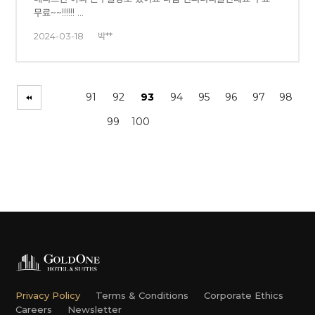
무료~~!!!!!! …
2024-03-18
박**
91
92
93
94
95
96
97
98
99
100
Privacy Policy
Terms & Conditions
Corporate Ethics
Careers
Newsletter