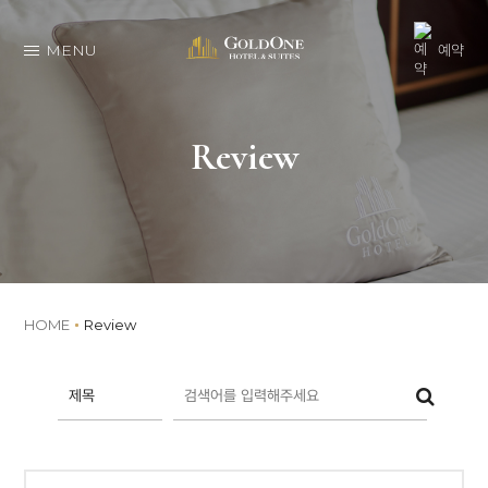
MENU
예약
Review
HOME
Review