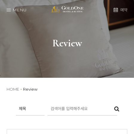
MENU
예약
Review
HOME
Review