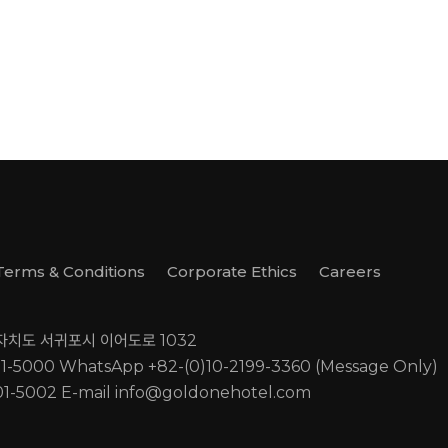
Terms & Conditions
Corporate Ethics
Careers
별자치도 서귀포시 이어도로 1032
01-5000
WhatsApp +82-(0)10-2199-3360 (Message Only)
01-5002
E-mail
info@goldonehotel.com