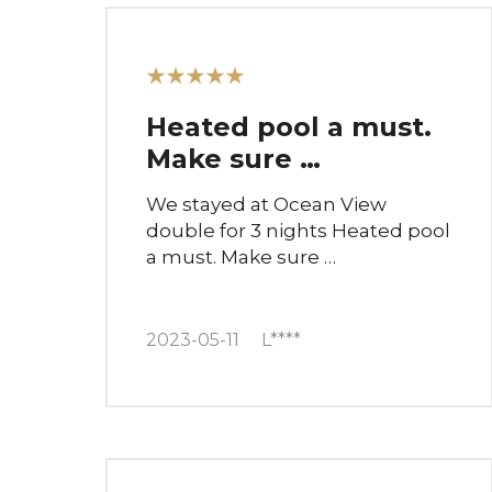
★★★★★
Heated pool a must.
Make sure …
We stayed at Ocean View
double for 3 nights Heated pool
a must. Make sure …
2023-05-11
L****