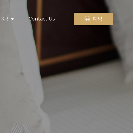
예약
KR
Contact Us