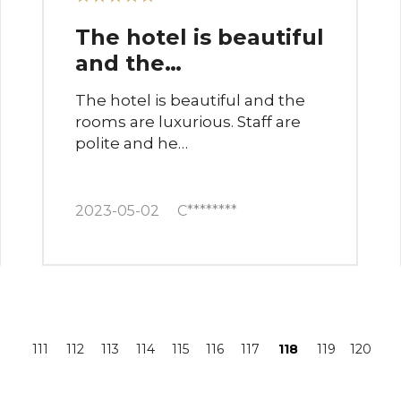
The hotel is beautiful
and the…
The hotel is beautiful and the
rooms are luxurious. Staff are
polite and he…
2023-05-02
C********
끝
111
112
113
114
115
116
117
118
119
120