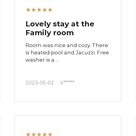
★★★★★
Lovely stay at the
Family room
Room was nice and cozy. There
is heated pool and Jacuzzi. Free
washer is a …
2023-05-02
V*****
★★★★★