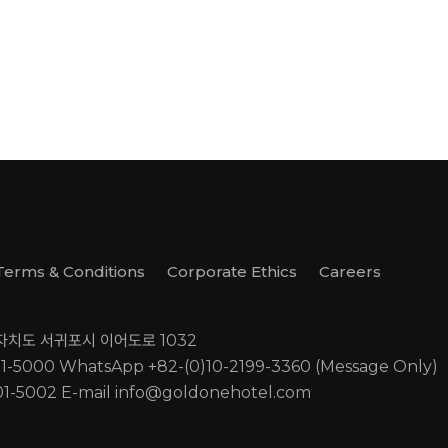
Terms & Conditions
Corporate Ethics
Careers
별자치도 서귀포시 이어도로 1032
01-5000
WhatsApp +82-(0)10-2199-3360 (Message Only)
01-5002
E-mail
info@goldonehotel.com