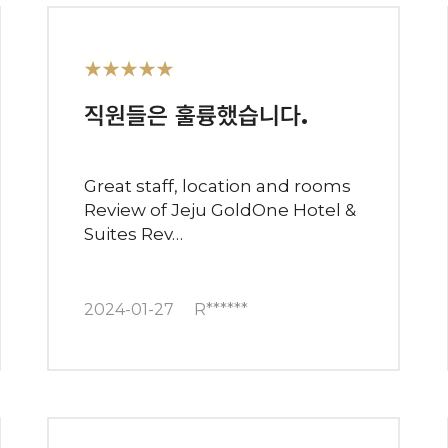
★★★★★
직원들은 훌륭했습니다.
Great staff, location and rooms
Review of Jeju GoldOne Hotel &
Suites Rev…
2024-01-27
R******