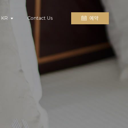
예약
KR
Contact Us