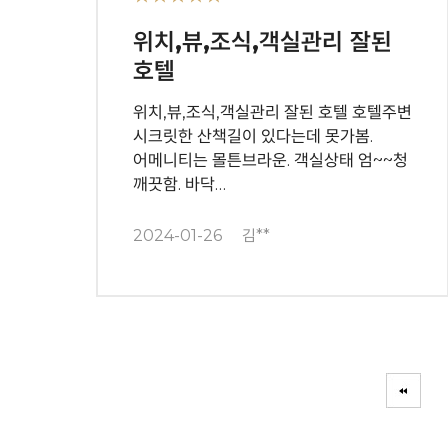
위치,뷰,조식,객실관리 잘된
호텔
위치,뷰,조식,객실관리 잘된 호텔 호텔주변
시크릿한 산책길이 있다는데 못가봄.
어메니티는 몰튼브라운. 객실상태 엄~~청
깨끗함. 바닥…
2024-01-26
김**
다음
맨