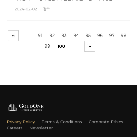
2024-02-02
정**
91
92
93
94
95
96
97
98
99
100
Privacy Policy
Terms & Conditions
Corporate Ethics
Careers
Newsletter