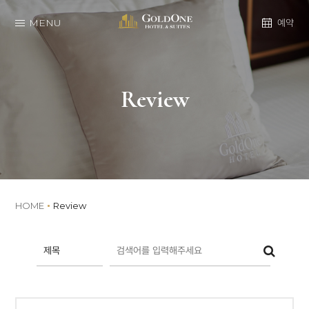
MENU
예약
Review
HOME
Review