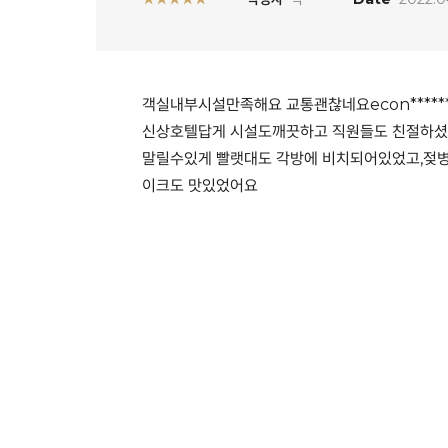
객실내부시설만족해요 교통괜찮네요econ*****
신상호텔답게 시설도깨끗하고 직원들도 친절하셨어
말릴수있게 빨랫대도 각방에 비치되어있었고,젖병
이크도 맛있었어요