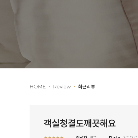
HOME
Review
최근리뷰
객실청결도깨끗해요
★★★★★
작성자
박**
Date
2022.0