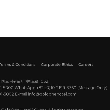
Terms & Conditions
Corporate Ethics
Careers
별자치도 서귀포시 이어도로 1032
01-5000
WhatsApp +82-(0)10-2199-3360 (Message Only)
01-5002
E-mail
info@goldonehotel.com