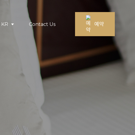
예약
KR
Contact Us