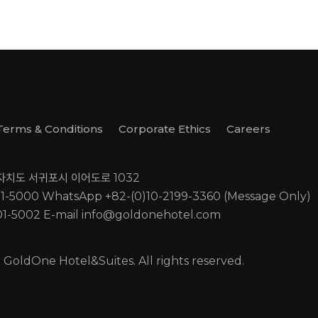
Terms & Conditions
Corporate Ethics
Careers
별자치도 서귀포시 이어도로 1032
01-5000
WhatsApp +82-(0)10-2199-3360 (Message Only)
01-5002
E-mail
info@goldonehotel.com
GoldOne Hotel&Suites. All rights reserved.