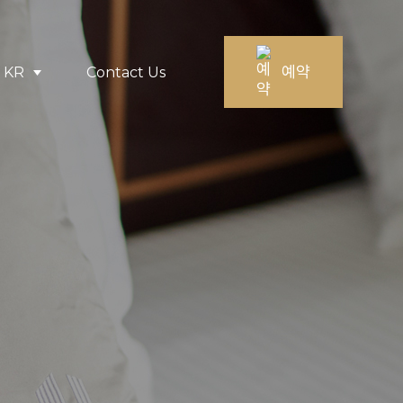
예약
KR
Contact Us