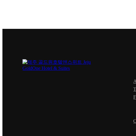
T
F
C