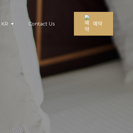
예약
KR
Contact Us