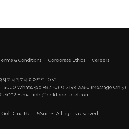
Terms & Conditions
Corporate Ethics
Careers
별자치도 서귀포시 이어도로 1032
01-5000
WhatsApp +82-(0)10-2199-3360 (Message Only)
01-5002
E-mail
info@goldonehotel.com
GoldOne Hotel&Suites. All rights reserved.