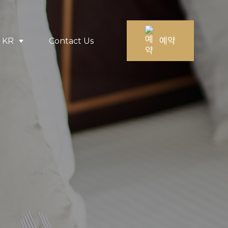
예약
KR
Contact Us