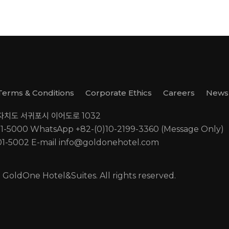
Terms & Conditions
Corporate Ethics
Careers
Newsl
별자치도 서귀포시 이어도로 1032
01-5000
WhatsApp +82-(0)10-2199-3360 (Message Only)
01-5002
E-mail
info@goldonehotel.com
GoldOne Hotel&Suites. All rights reserved.