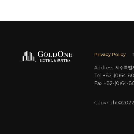
Privacy Policy
Address. 제주특
Tel +82-(0)64-8
Fax +82-(0)64-8
Copyright©2022 