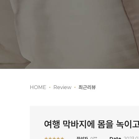
HOME
Review
최근리뷰
여행 막바지에 몸을 녹이고 
★★★★★
작성자
이**
Date
2023.0