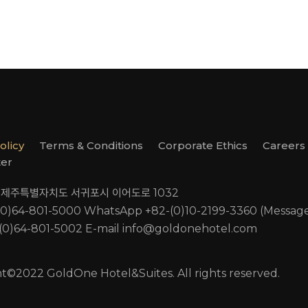
olicy
Terms & Conditions
Corporate Ethics
Careers
ter
s. 제주특별자치도 서귀포시 이어도로 1032
(0)64-801-5000
WhatsApp +82-(0)10-2199-3360 (Messag
(0)64-801-5002
E-mail
info@goldonehotel.com
t©2022 GoldOne Hotel&Suites. All rights reserved.