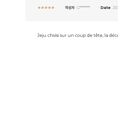
★★★★★
작성자
G********
Date
20
Jeju choisi sur un coup de tête, la déc