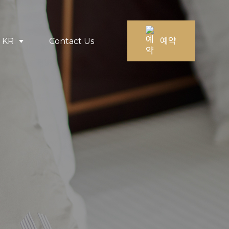
예약
KR
Contact Us