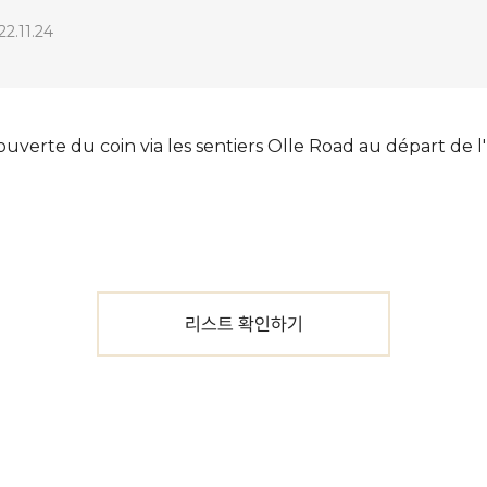
22.11.24
ouverte du coin via les sentiers Olle Road au départ de l'h
리스트 확인하기